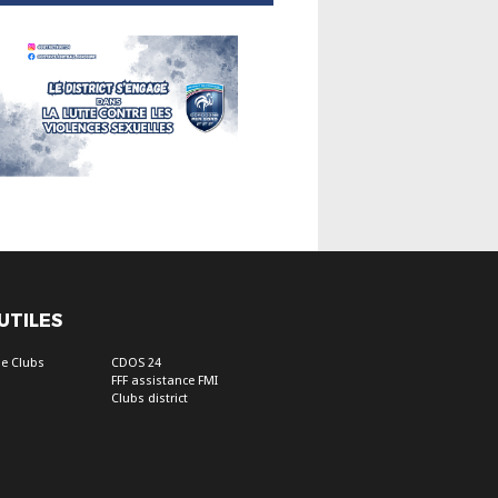
 UTILES
e Clubs
CDOS 24
FFF assistance FMI
Clubs district