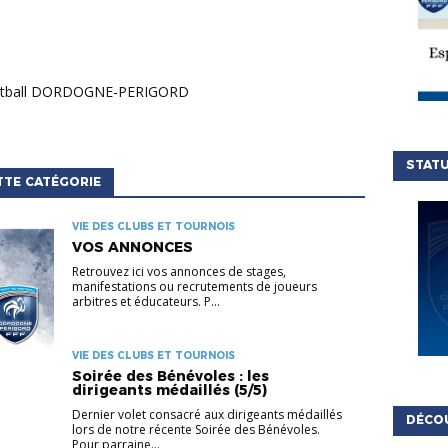
 football DORDOGNE-PERIGORD
STATU
TTE CATÉGORIE
VIE DES CLUBS ET TOURNOIS
VOS ANNONCES
Retrouvez ici vos annonces de stages,
manifestations ou recrutements de joueurs
arbitres et éducateurs. P...
VIE DES CLUBS ET TOURNOIS
Soirée des Bénévoles : les
dirigeants médaillés (5/5)
Dernier volet consacré aux dirigeants médaillés
DÉCO
lors de notre récente Soirée des Bénévoles.
Pour parraine...