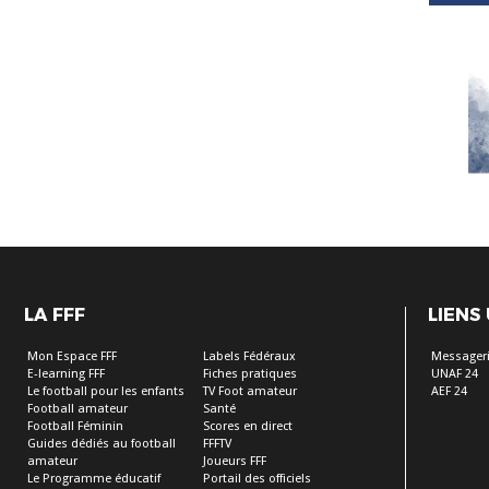
LA FFF
LIENS
Mon Espace FFF
Labels Fédéraux
Messageri
E-learning FFF
Fiches pratiques
UNAF 24
Le football pour les enfants
TV Foot amateur
AEF 24
Football amateur
Santé
Football Féminin
Scores en direct
Guides dédiés au football
FFFTV
amateur
Joueurs FFF
Le Programme éducatif
Portail des officiels