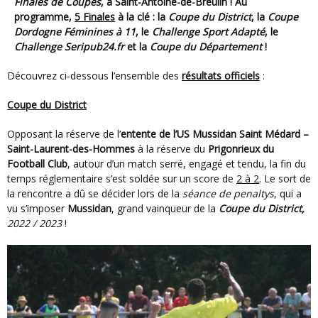
Finales de Coupes
, à Saint-Antoine-de-Breuilh ! Au
programme,
5 Finales
à la clé : la
Coupe du District
, la
Coupe
Dordogne Féminines à 11
, le
Challenge Sport Adapté
, le
Challenge Seripub24.fr
et la
Coupe du Département
!
Découvrez ci-dessous l’ensemble des
résultats officiels
:
Coupe du District
Opposant la réserve de l’
entente de l’US Mussidan Saint Médard –
Saint-Laurent-des-Hommes
à la réserve du
Prigonrieux du
Football Club
, autour d’un match serré, engagé et tendu, la fin du
temps réglementaire s’est soldée sur un score de
2 à 2
. Le sort de
la rencontre a dû se décider lors de la
séance de penaltys
, qui a
vu s’imposer
Mussidan
, grand vainqueur de la
Coupe du District,
2022 / 2023
!